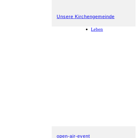
Unsere Kirchengemeinde
Leben
open-air-event